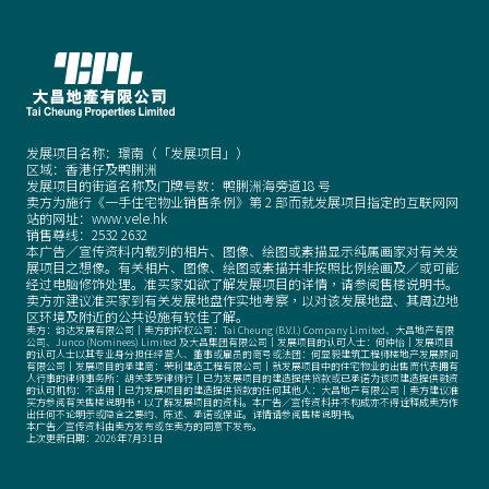
发展项目名称：璟南（「发展项目」）
区域：香港仔及鸭脷洲
发展项目的街道名称及门牌号数：鸭脷洲海旁道18 号
卖方为施行《一手住宅物业销售条例》第 2 部而就发展项目指定的互联网网
站的网址：www.vele.hk
销售尊线：
2532 2632
本广告／宣传资料内载列的相片、图像、绘图或素描显示纯属画家对有关发
展项目之想像。有关相片、图像、绘图或素描并非按照比例绘画及／或可能
经过电脑修饰处理。准买家如欲了解发展项目的详情
，
请参阅售楼说明书。
卖方亦建议准买家到有关发展地盘作实地考察
，
以对该发展地盘、其周边地
区环境及附近的公共设施有较佳了解。
卖方：韵达发展有限公司｜卖方的控权公司：Tai Cheung (B.V.I.) Company Limited、大昌地产有限
公司、Junco (Nominees) Limited 及大昌集团有限公司｜发展项目的认可人士：何仲怡｜发展项目
的认可人士以其专业身分担任经营人、董事或雇员的商号或法团：何显毅建筑工程师楼地产发展顾问
有限公司｜发展项目的承建商：荣利建造工程有限公司｜就发展项目中的住宅物业的出售而代表拥有
人行事的律师事务所：胡关李罗律师行｜已为发展项目的建造提供贷款或已承诺为该项建造提供融资
的认可机构：不适用｜已为发展项目的建造提供贷款的任何其他人：大昌地产有限公司｜卖方建议准
买方参阅有关售楼说明书
，
以了解发展项目的资料。本广告／宣传资料并不构成亦不得诠释成卖方作
出任何不论明示或隐含之要约、陈述、承诺或保证。详情请参阅售楼说明书。
本广告／宣传资料由卖方发布或在卖方的同意下发布。
上次更新日期：2026年7月31日