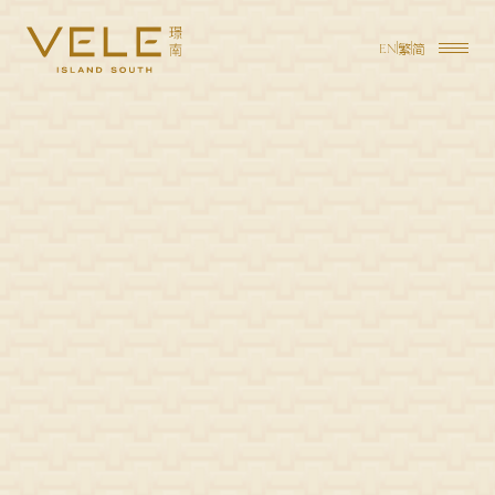
繁
简
EN