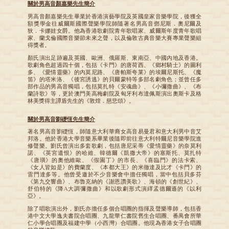
關於男高音顏嘉樂先生簡介
男高音顏嘉樂先生畢業於香港演藝學院及英國皇家音樂學院，後獲全
額獎學金往威爾斯國際聲樂學院師隨著名男高音鄧尼斯．奧尼爾及
狄．卡娜娃女爵。他為香港歌劇院青年歌唱家、威爾斯年度青年歌唱
家、蘭戈倫國際音樂節未來之聲，以及倫敦古典音樂大賽專業聲樂組
得獎者。
顏氏演出足跡遍及英國、歐洲、俄羅斯、東南亞、中國內地及⾹港。
歌劇角色超過四十個，包括《卡⾨》的唐荷⻄、《鄉村騎士》的圖利
多、《愛情靈藥》的內莫尼路、《唐帕斯夸莱》的埃爾尼斯托、《魔
笛》的塔⽶洛、《後宮誘逃》的貝爾蒙特等多部名劇角色；並曾任多
部作品的男高音獨唱，包括莫扎特《安魂曲》、《小彌撒曲》、《布
蘭詩歌》等，更於澳門美高梅劇院及匈牙利布達佩斯演出奧斯卡及格
林美獎得主譚盾先生的《敦煌．慈悲頌》。
關於男高音劉礎恆先生簡介
著名男高音劉礎恆，師隨意大利華裔女高音易曼君和意大利男中音艾
邦洛。他於香港大學音樂系畢業後隨即前往意大利特爾尼音樂學院進
修聲樂。劉氏曾演出多套歌劇，包括唐尼采蒂《愛情靈藥》的奈莫利
諾、《英宮遺恨》的哈維、韓德爾《凱撒大帝》的塞斯托、莫扎特
《唐璜》的奧他維歐、《假園丁》的市長、《喜臨門》的法卡索、
《女人皆如是》的費蘭度、《本都大王》的米徹達及比才《卡門》的
雷門達多等。他曾受邀於不少音樂會中擔任獨唱，當中包括貝多芬
《第九交響曲》、布魯克納的《謝恩讚美歌》、海頓的《創世紀》、
舒伯特的《降A大調彌撒曲》和以歌劇形式演繹孟德爾遜的《以利
亞》。
除了唱歌演出外，劉氏亦擔任多個合唱團的指揮及聲樂導師，包括香
港中文大學逸夫書院合唱團、九龍華仁書院舊生合唱團、番禺會所華
仁小學合唱團及福建中學（小西灣）合唱團。他現為香港女子合唱團