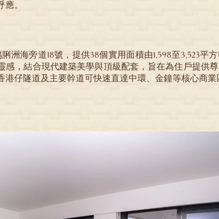
呼應。
脷洲海旁道18號，提供38個實用面積由1,598至3,523平
靈感，結合現代建築美學與頂級配套，旨在為住戶提供尊
香港仔隧道及主要幹道可快速直達中環、金鐘等核心商業