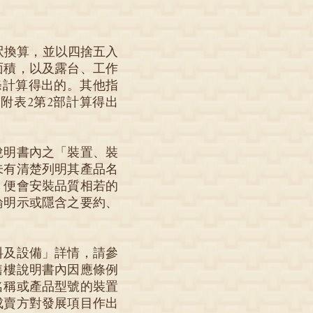
方呎換算，並以四捨五入
面積，以及露台、工作
條計算得出的。其他指
附表2第2部計算得出
說明書內之「裝置、裝
未有清楚列明其產品名
，便會安裝品質相若的
論明示或隱含之要約、
料及設備」詳情，請參
售樓說明書內因應條例
名稱或產品型號的裝置
成賣方對發展項目作出