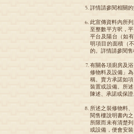
詳情請參閱相關的
此宣傳資料內所列之
至整數平方呎，平
平台及陽台（如有
明項目的面積（不
的。詳情請參閱售
有關各項廚房及浴
修物料及設備」為
稱。賣方承諾如項
裝置或設備。所述
陳述、承諾或保證
所述之裝修物料、
閱售樓說明書內之
所限而未有清楚列
或設備，便會安裝