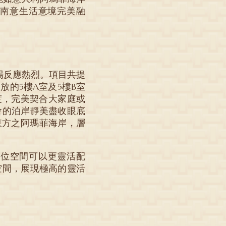
學與南意生活意境完美融
場反應熱烈。項目共提
的5樓A室及5樓B室
度，完美契合大家庭或
會的泊岸靜美盡收眼底
東方之阿瑪菲海岸，層
單位空間可以更靈活配
空間，展現極高的靈活