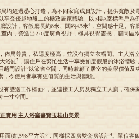
佈局均經過悉心打造，為不同家庭成員設計，提供寬敞及
享受優越地段上的極致居家體驗。以5樓A室標準戶為例，
4
廳設計，客飯廳長約8米、闊約4.5米
，空間感十足。客
入室內，營造出270度廣角視野，極具視覺震撼，屬同區
，佈局尊貴，私隱度極高，並設有獨立衣帽間。主人浴
7
的特大浴缸
，讓住戶在繁忙生活中享受如度假般的沐浴體驗
8
用趟門設計
以節省空間，同時兼顧了居室的美學價值及
素，令使用者享有更優質的生活與體驗。
設有雙邊工作檯面4，並連接工人房及獨立工人廁，確保
每一寸空間。
正實用 主人浴室盡覽玉桂山美景
6
4
面積1,598平方呎
，同樣採四房雙套房設計
。單位客