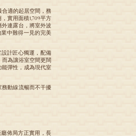
最合適的起居空間，務
實用面積1,709平方
廳外連露台，將室外波
物業中難得一見的完美
室設計匠心獨運，配備
，而為讓浴室空間更闊
功能彈性，成為現代室
家務動線流暢而不干擾
飯廳佈局方正實用，長