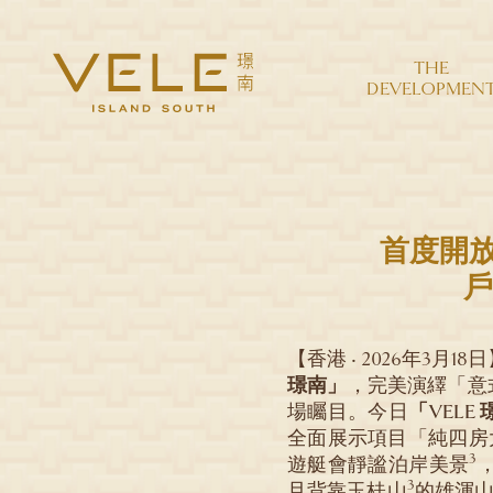
THE
DEVELOPMEN
首度開
戶
【香港 ‧ 2026年3月18
璟南」
，完美演繹「意
場矚目。今日
「VELE
全面展示項目「純四房
3
遊艇會靜謐泊岸美景
3
且背靠玉桂山
的雄渾