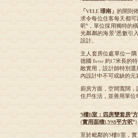
「VELE 璟南」
的開則
求令每位住客每天都可以
6
呎
，單位採用獨特的橫
3
光粼粼的海景
悉數引
設計。
主人套房位處單位一隅
德國 Bette 約1.7米長
敞實用，設計師特別選
內設計中不可或缺的元
廚房方面，空間寬闊，
住戶生活，並善用單位
4
5樓B室：四房雙套房
方
6
(實用面積1,598平方呎
)
至於毗鄰的5樓B室，實用