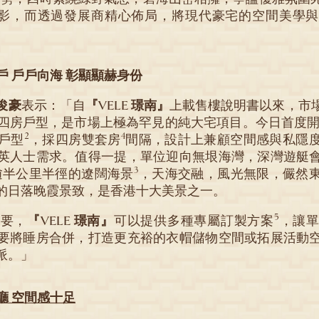
t) 的東方縮影，而透過發展商精心佈局，將現代豪宅的空間美
戶 戶戶向海 彰顯顯赫身份
俊豪
表示：「自
『VELE 璟南』
上載售樓說明書以來，市
屬四房戶型，是市場上極為罕見的純大宅項目。今日首度開放
2
4
戶型
，採四房雙套房
間隔，設計上兼顧空間感與私隱
英人士需求。值得一提，單位迎向無垠海灣，深灣遊艇
3
逾半公里半徑的遼闊海景
，天海交融，風光無限，儼然
的日落晚霞景致，是香港十大美景之一。
5
需要，
『VELE 璟南』
可以提供多種專屬訂製方案
，讓
要將睡房合併，打造更充裕的衣帽儲物空間或拓展活動
派。」
廳 空間感十足