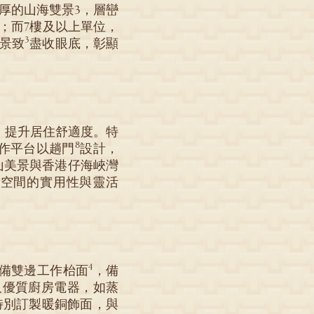
厚的山海雙景3，層巒
；而7樓及以上單位，
3
景致
盡收眼底，彰顯
，提升居住舒適度。特
8
作平台以趟門
設計，
山美景與香港仔海峽灣
空間的實用性與靈活
4
配備雙邊工作枱面
，備
食爐及優質廚房電器，如蒸
特別訂製暖銅飾面，與