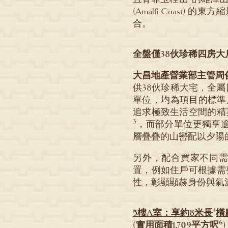
(Amalfi Coas
合。
全盤僅38伙珍稀四房大
大昌地產營業部主管周
供38伙珍稀大宅，全
單位，均為項目的標準
追求極致生活空間的精
3
，而部分單位更獨享
層疊疊的山巒配以夕陽
另外，配合買家不同
置，例如住戶可根據需
性，彰顯顯赫身份與氣
4
5樓A室：享約8米長
橫
6
(實用面積1,709平方呎
)