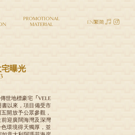
PROMOTIONAL
繁
简
EN
ON
MATERIAL
大宅曝光
3
的傳世地標豪宅
「VELE
明書以來，項目備受市
周五開放予公眾參觀，
位前迎廣闊海灣及深灣
一色環境得天獨厚，並
宛如意大利阿瑪菲海岸