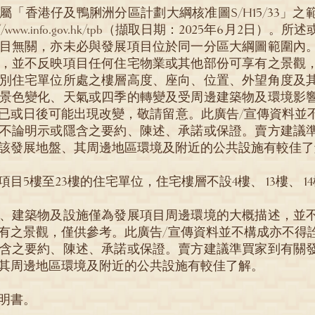
屬「香港仔及鴨脷洲分區計劃大綱核准圖S/H15/33」
//www.info.gov.hk/tpb（擷取日期：2025年6月2日
目無關，亦未必與發展項目位於同一分區大綱圖範圍內
，並不反映項目任何住宅物業或其他部份可享有之景觀
別住宅單位所處之樓層高度、座向、位置、外望角度及
景色變化、天氣或四季的轉變及受周邊建築物及環境影
已或日後可能出現改變，敬請留意。此廣告/宣傳資料並
不論明示或隱含之要約、陳述、承諾或保證。賣方建議
該發展地盤、其周邊地區環境及附近的公共設施有較佳了
目5樓至23樓的住宅單位，住宅樓層不設4樓、 13樓、 1
、建築物及設施僅為發展項目周邊環境的大概描述，並
有之景觀，僅供參考。此廣告/宣傳資料並不構成亦不得
含之要約、陳述、承諾或保證。賣方建議準買家到有關
其周邊地區環境及附近的公共設施有較佳了解。
明書。