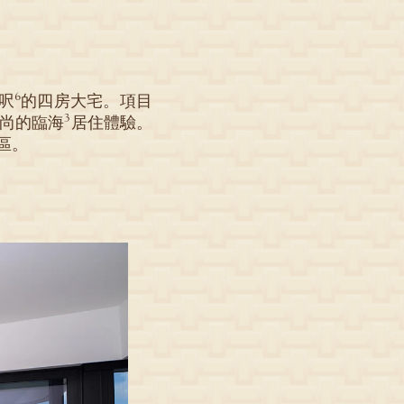
6
方呎
的四房大宅。項目
3
尚的臨海
居住體驗。
區。