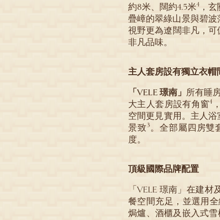
4
約8米、闊約4.5米
，玄
疊嶂的翠綠山景與碧波
視野更為遼闊非凡，可
非凡品味。
主人套房設有獨立衣帽
「VELE 璟南」
所有睡
4
大主人套房設有角窗
空間更見實用。主人浴
3
景致
。全部屬四房雙
度。
頂級國際品牌配置
「VELE 璟南」在
餐空間充足，並選用全線德
焗爐、酒櫃及嵌入式雪櫃等；