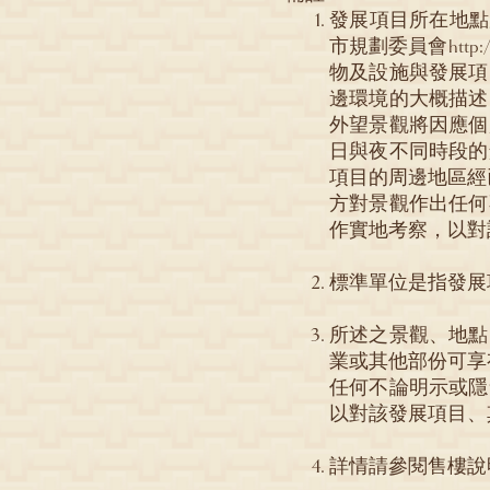
發展項目所在地點
市規劃委員會http:
物及設施與發展項
邊環境的大概描述
外望景觀將因應個
日與夜不同時段的
項目的周邊地區經
方對景觀作出任何
作實地考察，以對
標準單位是指發展項
所述之景觀、地點
業或其他部份可享
任何不論明示或隱
以對該發展項目、
詳情請參閱售樓說