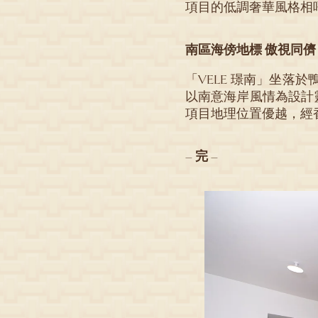
項目的低調奢華風格相
南區海傍地標 傲視同儕
「VELE 璟南」坐落於鴨
以南意海岸風情為設計
項目地理位置優越，經
–
完
–