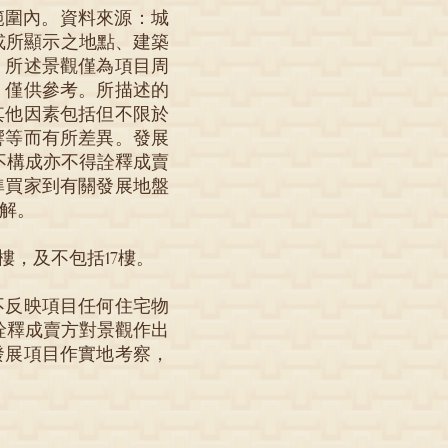
之範圍內。資料來源：城
）。所述或所顯示之地點、建築
。所述景觀僅為項目周
，僅供參考。所描述的
其他因素包括但不限於
響等而有所差異。發展
不構成亦不得詮釋成賣
準買家到有關發展地盤
解。
4樓，及不包括17樓。
不反映項目任何住宅物
詮釋成賣方對景觀作出
發展項目作實地考察，