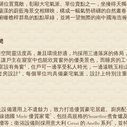
關位置寬敞，彰顯大宅氣派。單位賣點之一，坐擁得天獨
蕩漾的蔚藍海景交相輝映，構成一幅氣勢磅礴的自然畫卷
俯瞰檐桿群島的點點翠綠，並將一望無際的南中國海浩瀚
間
房空間靈活度高，兼且環境舒適，均採用三邊落床的佈局
，讓戶主在寢室中也能欣賞窗外的優美景色，而睡房的工
4
室設有角窗
，住戶可一邊享受私人時光，一邊遠眺玉桂
4
套房設計
，每個單位均具備豪宅氣派，設計上特別注重
建材及設備選用上不遺餘力，致力打造優質豪宅居庭。廚房
7
國 Miele 優質家電
，包括高規格的Smartline煮
7
衛浴設備則採用意大利 Gessi 的 Anello 系列
，並