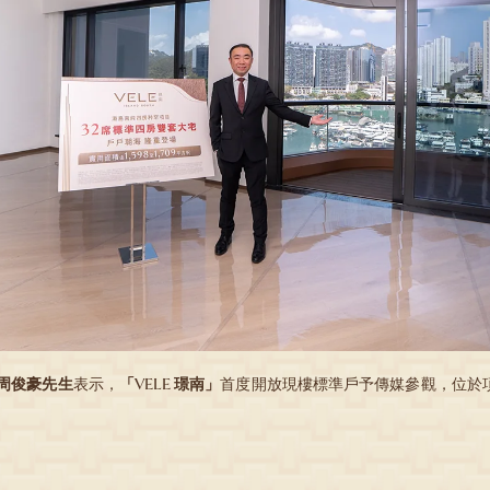
周俊豪先生
表示，
「VELE 璟南」
首度開放現樓標準戶予傳媒參觀，位於