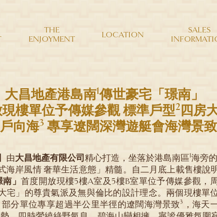
THE
SALES
LOCATION
T
ENJOYMENT
INFORMATI
1
大昌地產港島南
傳世豪宅「璟南」
2
放現樓單位予傳媒參觀
標準戶型
四房
3
戶向海
專享遼闊深灣遊艇會海灣景致
1
日】由
大昌地產有限公司
精心打造，坐落於港島南區
海旁
式海岸風情 奢華生活意態」精髓。自二月底上載售樓說
 璟南」
首度開放現樓5樓A室及5樓B室單位予傳媒參觀，
大宅」的尊貴氣派及無與倫比的設計理念。兩個現樓單
3
，部分單位專享超過半公里半徑的遼闊海灣景致
，海天
山勢，四時縈繞綠野氣息，碧海山巒相擁，寧謐優雅氛圍