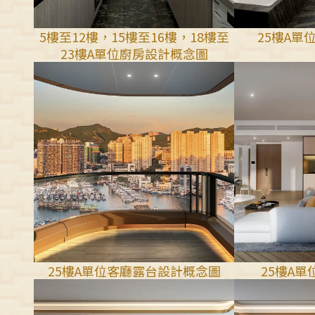
5樓至12樓
，
15樓至16樓
，
18樓至
25樓A單
23樓A單位廚房
設計概念圖
25樓A單位客廳露台
設計概念圖
25樓A單