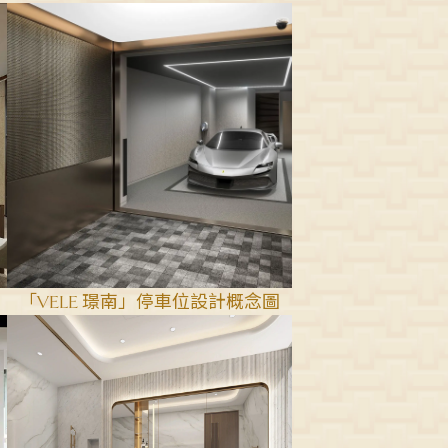
「
璟南」停車位
設計概念圖
VELE