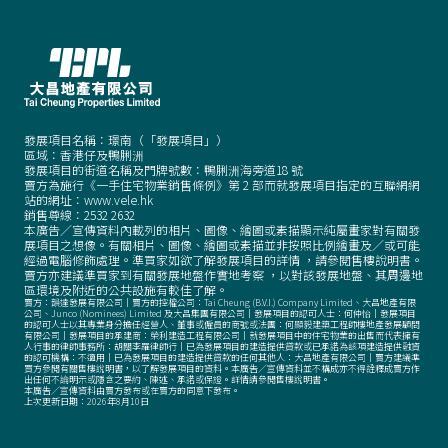
發展項目名稱：璟南（「發展項目」）
區域：香港仔及鴨脷洲
發展項目的街道名稱及門牌號數：鴨脷洲海旁道18 號
賣方為施行《一手住宅物業銷售條例》第 2 部而就發展項目指定的互聯網網
站的網址：www.vele.hk
銷售尊線：
2532 2632
本廣告／宣傳資料內載列的相片、圖像、繪圖或素描顯示純屬畫家對有關發
展項目之想像。有關相片、圖像、繪圖或素描並非按照比例繪畫及／或可能
經過電腦修飾處理。準買家如欲了解發展項目的詳情
，
請參閱售樓說明書。
賣方亦建議準買家到有關發展地盤作實地考察
，
以對該發展地盤、其周邊地
區環境及附近的公共設施有較佳了解。
賣方：韻達發展有限公司｜賣方的控權公司：Tai Cheung (B.V.I.) Company Limited、大昌地產有限
公司、Junco (Nominees) Limited 及大昌集團有限公司｜發展項目的認可人士：何仲怡｜發展項目
的認可人士以其專業身分擔任經營人、董事或僱員的商號或法團：何顯毅建築工程師樓地產發展顧問
有限公司｜發展項目的承建商：榮利建造工程有限公司｜就發展項目中的住宅物業的出售而代表擁有
人行事的律師事務所：胡關李羅律師行｜已為發展項目的建造提供貸款或已承諾為該項建造提供融資
的認可機構：不適用｜已為發展項目的建造提供貸款的任何其他人：大昌地產有限公司｜賣方建議準
買方參閱有關售樓說明書
，
以了解發展項目的資料。本廣告／宣傳資料並不構成亦不得詮釋成賣方作
出任何不論明示或隱含之要約、陳述、承諾或保證。詳情請參閱售樓說明書。
本廣告／宣傳資料由賣方發布或在賣方的同意下發布。
上次更新日期：2026年8月10日