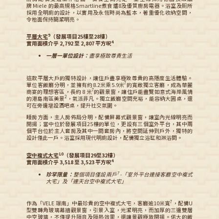
牌 Miele 的最高規格Smartline煮食爐8及優質廚房電器。浴室及厠所
採用全明廁的設計，以實用及永恆時尚為藍本，著重優化收納空間，
令枱面保持簡潔明亮。
9
平層大宅
（發展項目25樓至28樓）
4
實用面積介乎 2,792 至 2,807 平方呎
一層一單位設計：
盡享極致尊貴生活
這款平層大戶的獨特設計，讓住戶盡享極致尊貴的高隱度生活體驗。
7
單位客飯廳分明，並擁有約8.2米乘5.9米
的寬敞獨立客廳，成為華麗
7
商宴的理想客區，長約 8 米
的觀景窗，讓住戶能盡覽如意式海岸風情
2
的港島南區美景
，氣派非凡。獨立飯廳空間充裕，能容納大圓桌，還
可在旁邊增設酒吧桌，提升社交氛圍。
睡房方面，主人房佈局分明，配備屏幕式觀景窗，讓室內光線明亮而
開揚；當中位於發展項目25樓的單位，更設有三個室外平台，其中兩
個平台位於主人套房及其中一間套房內，將空間延伸到戶外，獨特的
設計僅此一戶。浴室採用現代明廁設計，配備獨立浴缸和淋浴間。
10
空中複式大宅
（發展項目29至32樓）
4
實用面積介乎 3,518 至 3,523 平方呎
7
珍罕限量：
整個項目僅設兩戶
-「室外平台連接客廳空中複式
大宅」及「連天台空中複式大宅」
7
作為「VELE 璟南」中最珍貴的空中複式大宅，客廳逾10米寬
，配備U
型雙轉角玻璃幕牆觀景窗，引景入室，光潔明亮，而加厚的三邊雙層
中空玻璃，不僅提升隔音及隔熱效果，還讓景觀極致開揚。偌大的飯