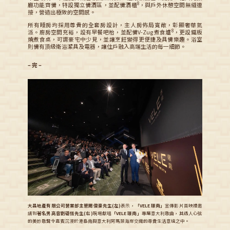
8
廳功能齊備，特設獨立備酒區，並配備酒櫃
，與戶外休憩空間無縫連
接，營造出極致的空間感。
所有睡房均採用尊貴的全套房設計，主人房佈局寬敞，彰顯奢華氣
8
派。廚房空間充裕，設有早餐吧枱，並配備V-Zug煮食爐
，更設鐵板
燒煮食桌，可謂豪宅中少見，並讓烹飪變得更便捷及具備樂趣。浴室
則備有頂級衛浴潔具及電器，讓住戶融入高端生活的每一細節。
–
完
–
大昌地產有限公司營業部主管周俊豪先生(左)
表示，
「VELE 璟南」
宣傳影片首映禮邀
請到
著名男高音劉礎恆先生(右)
現場獻唱
「VELE 璟南」
專屬意大利歌曲，其透人心弦
的美妙歌聲令嘉賓沉浸於港島南與意大利阿瑪菲海岸交織的尊貴生活意境之中。