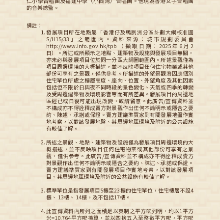
仁小學合唱團及福建中學（小西灣）合唱團。他現為香港女子合唱團
的音樂總監。
備註：
發展項目所在地點屬「香港仔及鴨脷洲分區計劃大綱核准圖
S/H15/33」之範圍內。資料來源：城市規劃委員會
http://www.info.gov.hk/tpb（擷取日期：2025年6月2
日）。所述或所顯示之地點、建築物及設施與發展項目無關，
亦未必與發展項目位於同一分區大綱圖範圍內。所述景觀僅為
項目周邊環境的大概描述，並不反映項目任何住宅物業或其他
部份可享有之景觀，僅供參考。所描述的外望景觀將因應個別
住宅單位所處之樓層高度、座向、位置、外望角度及其他因素
包括但不限於日與夜不同時段的景色變化、天氣或四季的轉變
及受周邊建築物及環境影響等而有所差異。發展項目的周邊地
區經已或日後可能出現改變，敬請留意。此廣告/宣傳資料並
不構成亦不得詮釋成賣方對景觀作出任何不論明示或隱含之要
約、陳述、承諾或保證。賣方建議準買家到有關發展地盤作實
地考察，以對該發展地盤、其周邊地區環境及附近的公共設施
有較佳了解。
所述之景觀、地點、建築物及設施僅為發展項目周邊環境的大
概描述，並不反映項目任何住宅物業或其他部份可享有之景
觀，僅供參考。此廣告/宣傳資料並不構成亦不得詮釋成賣方
對景觀作出任何不論明示或隱含之要約、陳述、承諾或保證。
賣方建議準買家到有關發展項目作實地考察，以對該發展項
目、其周邊地區環境及附近的公共設施有較佳了解。
標準單位是指發展項目5樓至23樓的住宅單位，住宅樓層不設4
樓、 13樓、 14樓，及不包括17樓。
此宣傳資料內所列之面積是以英制之平方呎列明，均以1平方
米=10.764平方呎換算，並以四捨五入至整數平方呎，平方呎