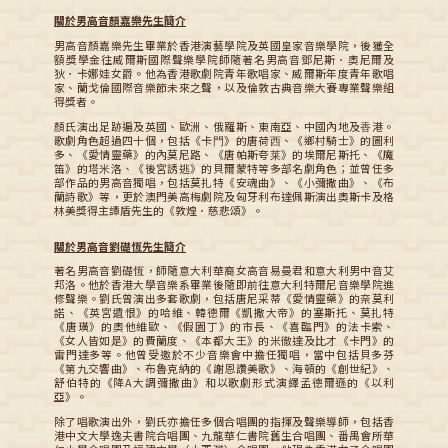
關於男高音顏嘉樂先生簡介
男高音顏嘉樂先生畢業於香港演藝學院及英國皇家音樂學院，後獲全
額獎學金往威爾斯國際聲樂學院師隨著名男高音鄧尼斯．奧尼爾及
狄．卡娜娃女爵。他為香港歌劇院青年歌唱家、威爾斯年度青年歌唱
家、蘭戈倫國際音樂節未來之聲，以及倫敦古典音樂大賽專業聲樂組
得獎者。
顏氏演出足跡遍及英國、歐洲、俄羅斯、東南亞、中國內地及⾹港。
歌劇角色超過四十個，包括《卡⾨》的唐荷⻄、《鄉村騎士》的圖利
多、《愛情靈藥》的內莫尼路、《唐帕斯夸莱》的埃爾尼斯托、《魔
笛》的塔⽶洛、《後宮誘逃》的貝爾蒙特等多部名劇角色；並曾任多
部作品的男高音獨唱，包括莫扎特《安魂曲》、《小彌撒曲》、《布
蘭詩歌》等，更於澳門美高梅劇院及匈牙利布達佩斯演出奧斯卡及格
林美獎得主譚盾先生的《敦煌．慈悲頌》。
關於男高音劉礎恆先生簡介
著名男高音劉礎恆，師隨意大利華裔女高音易曼君和意大利男中音艾
邦洛。他於香港大學音樂系畢業後隨即前往意大利特爾尼音樂學院進
修聲樂。劉氏曾演出多套歌劇，包括唐尼采蒂《愛情靈藥》的奈莫利
諾、《英宮遺恨》的哈維、韓德爾《凱撒大帝》的塞斯托、莫扎特
《唐璜》的奧他維歐、《假園丁》的市長、《喜臨門》的法卡索、
《女人皆如是》的費蘭度、《本都大王》的米徹達及比才《卡門》的
雷門達多等。他曾受邀於不少音樂會中擔任獨唱，當中包括貝多芬
《第九交響曲》、布魯克納的《謝恩讚美歌》、海頓的《創世紀》、
舒伯特的《降A大調彌撒曲》和以歌劇形式演繹孟德爾遜的《以利
亞》。
除了唱歌演出外，劉氏亦擔任多個合唱團的指揮及聲樂導師，包括香
港中文大學逸夫書院合唱團、九龍華仁書院舊生合唱團、番禺會所華