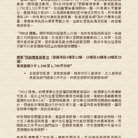
5
套房，間隔靈活實用；而6伙特色單位
更顯奢華尊貴，實用面積由
4
2,792至3,523平方呎
，包括盡覽無邊視野的一層一戶尊貴大平層單
位，整個項目只有4戶；以及極致奢華的空中複式天際大宅，矜罕尊貴
6
僅有2戶。所有單位均擁有寬敞客廳、智能家居系統
及戶戶雙車位配
置，尊貴境界為頂尖貴胄聚居之地，左鄰右里皆為清流冠冕，成就奢
華與享受。
「VELE 璟南」
開則佈局均經過悉心打造，為所有家庭成員設計，無論
是三代同堂的大家庭，又或是打算以空間營造奢華的二人世界，在這
裡均能完美呈現，提供寬敞及最合適的起居空間，務求令每位住客每
天都可以享受優越地段上的極致居家體驗。
3
標準
四房雙套房單位
（發展項目5樓至12樓、15樓至16樓及18樓至23
樓）
4
實用面積介乎 1,598 至 1,709 平方呎
全屋豪宅配置：寬敞客飯廳、睡房均可三邊落床、主人套房設
2
角窗及趟門連接工作平台，供更佳視野欣賞遼闊海灣
「VELE 璟南」的標準單位全部屬四房雙套房設計，每個單位均具備豪
宅氣派，設計上特別注重空間的實用性與靈活度。寬敞的客飯廳實用
7
面積約8米乘4.5米
，空間佈局實用，部分單位採用明亮開揚的橫廳設
計，透過弧形玻璃露台巧妙地引景入屋，讓室內環境更顯通透，屬同
區物業中難得一見的完美設計。
所有睡房空間靈活度高，兼且環境舒適，均採用三邊落床的佈局。特
大主人套房設有角窗，讓戶主在寢室中也能欣賞窗外的優美景色，而
睡房的工作平台以趟門設計，空間更見實用，亦方便擁覽戶外逾半公
2
里遼闊的海灣視野
。
廚房配備雙邊工作枱面，備餐空間充足，並全線採用德國頂級品