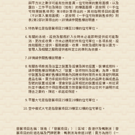
與平方米之數字可能有些微差異。住宅物業的實用面積，以及
露台、工作平台及陽台（如有）的樓面面積，是按照《一手住
宅物業銷售條例》第8條計算得出的。其他指明項目的面積
（不計算入實用面積），是按照《一手住宅物業銷售條例》附
表2第2部計算得出的。詳情請參閱售樓說明書。
特色單位是指發展項目25樓至32樓的住宅單位。
有關的系統、設施及服務於入伙時未必能即時提供或可能取
消、更改或收費，亦未必適用於所有住宅單位。各項系統、設
施和服務之提供、服務範圍、收費、條款及細則等皆以賣方、
管理人及相關之服務提供者所定立的準則為依據。
詳情請參閱售樓說明書。
有關各項廚房及浴室之裝置及設備及其他設置、裝備或用料，
請參閱售樓說明書內之「裝置、裝修物料及設備」為準，惟部
份裝置及設備於售樓說明書內因應條例所限而未有清楚列明其
產品名稱。賣方承諾如項目中沒有安裝指名的品牌名稱或產品
型號的裝置或設備，便會安裝品質相若的裝置或設備。所述資
料並不構成亦不得詮釋成賣方對發展項目作出任何不論明示或
隱含之要約、陳述、承諾或保證。
平層大宅是指發展項目25樓至28樓的住宅單位。
空中複式大宅是指發展項目29樓至32樓的住宅單位。
發展項目名稱：璟南（「發展項目」）｜區域：香港仔及鴨脷洲｜發
展項目的街道名稱及門牌號數：鴨脷洲海旁道18號｜賣方為施行《一