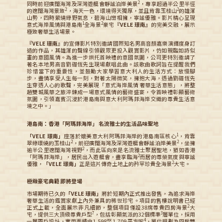
2
同時前迎廣闊海灣及深灣遊艇會靜謐泊岸美景
，專享超過半公里半徑
2
2
的遼闊海灣景致
，海天一色，環境得天獨厚，並且背靠玉桂山
的雄渾
山勢，四時縈繞綠野氣息，碧海山巒相擁，寧謐優雅。影片精心呈現
1
2
意式海岸風情與港島南
全海景
豪宅
『VELE 璟南』
的完美交融，展示
極致奢華生活場景。
『VELE 璟南』
的宣傳影片特別邀請國際知名男高音顏嘉樂演繹度身訂
造的作品，其雄渾的聲線引領觀眾更投入觀賞影片，仿如親臨如詩似
畫的意國風情。為進一步烘托首映禮的意國氛圍，公司更特別邀請了
著名本地男高音劉礎恆先生現場獻唱此曲。該歌曲歌詞旨在提醒我們
珍惜當下的重要性，並鼓勵大家學習意大利人的生活方式：放慢腳
步，盡情享受人生每一刻，對著太陽微笑，擁抱大海，透過劉礎恆先
生穿透人心的歌聲，完美展現「意式海岸風情 奢華生活意態」，將整
趟雙城風華之旅淬鍊成一場意式風情的藝術盛宴，令首映禮彰顯藝術
氛圍，引領嘉賓沉浸於港島南與意大利阿瑪菲海岸交織的尊貴生活意
境之中。」
港島南：香港「阿瑪菲海岸」 名流雅士的生活品味聖地
1
「VELE 璟南」
座落於媲美意大利阿瑪菲海岸的港島南區核心
，背靠
2
2
翠綠環繞的玉桂山
，前迎廣闊海灣及深灣遊艇會靜謐泊岸美景
，坐擁
2
逾半公里遼闊海灣視野
，而此區向來是名流雅士聚居聖地，猶如香港
2
「阿瑪菲海岸」，居民出入遊艇會，盡享臨海
而居的尊榮氣度與寧謐
2
優雅，
「VELE 璟南」
正是這片傳奇土地上的矜罕珍貴全海景
大宅。
極緻豪宅典範 即將登場
市場期待已久的
「VELE 璟南」
將於短期內正式推出發售，為追求海岸
奢華生活的鑑賞家獻上內外兼具的稀世珍宅。項目的售樓說明書已經
2
正式上載，全面展示非凡細節，整個項目僅設38席尊貴四房海景
大
7
3
宅，提供三大頂級尊貴戶型
，包括彰顯氣派的32個標準
層單位，採用
4
一層兩戶設計，實用面積由1,598至1,709 平方呎
，單位規劃為四房雙