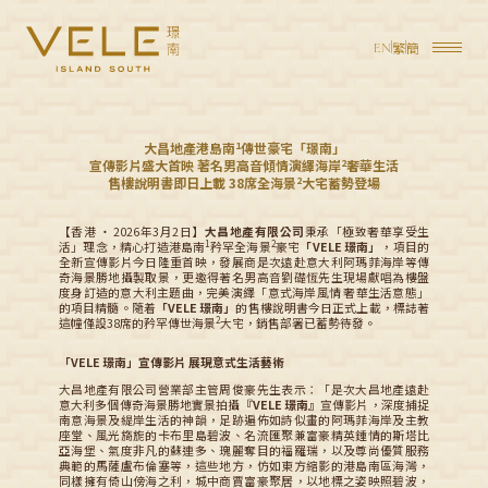
繁
簡
EN
1
大昌地產港島南
傳世豪宅「璟南」
2
宣傳影片盛大首映
著名男高音傾情演繹海岸
奢華生活
2
售樓說明書即日上載
38席全海景
大宅蓄勢登場
【香港 ‧ 2026年3月2日】
大昌地產有限公司
秉承「極致奢華享受生
1
2
活」理念，精心打造港島南
矜罕全海景
豪宅
「VELE 璟南」
，項目的
全新宣傳影片今日隆重首映，發展商是次遠赴意大利阿瑪菲海岸等傳
奇海景勝地攝製取景，更邀得著名男高音劉礎恆先生現場獻唱為樓盤
度身訂造的意大利主題曲，完美演繹「意式海岸風情 奢華生活意態」
的項目精髓。隨着
「VELE 璟南」
的售樓說明書今日正式上載，標誌著
2
這幢僅設38席的矜罕傳世海景
大宅，銷售部署已蓄勢待發。
「VELE 璟南」宣傳影片 展現意式生活藝術
大昌地產有限公司營業部主管周俊豪先生表示：「是次大昌地產遠赴
意大利多個傳奇海景勝地實景拍攝
『VELE 璟南』
宣傳影片，深度捕捉
南意海景及緹岸生活的神韻，足跡遍佈如詩似畫的阿瑪菲海岸及主教
座堂、風光旖旎的卡布里島碧波、名流匯聚兼富豪精英鍾情的斯塔比
亞海堡、氣度非凡的蘇連多、瑰麗奪目的福羅瑞，以及尊尚優質服務
典範的馬薩盧布倫塞等，這些地方，仿如東方縮影的港島南區海灣，
同樣擁有倚山傍海之利，城中商賈富豪聚居，以地標之姿映照碧波，