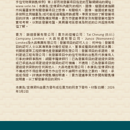
手住宅物業銷售條例》第 2 部而就發展項目指定的互聯網網站的網址：
www.vele.hk｜本廣告/宣傳資料內載列的相片、圖像、繪圖或素描顯
示純屬畫家對有關發展項目之想像。有關相片、圖像、繪圖或素描並
非按照比例繪畫及/或可能經過電腦修飾處理。準買家如欲了解發展項
目的詳情，請參閱售樓說明書。賣方亦建議準買家到有關發展地盤作
實地考察，以對該發展地盤、其周邊地區環境及附近的公共設施有較
佳了解。
賣方：韻達發展有限公司｜賣方的控權公司：Tai Cheung (B.V.I.)
Company Limited、大昌地產有限公司、Junco (Nominees)
Limited及大昌集團有限公司｜發展項目的認可人士：何仲怡｜發展項
目的認可人士以其專業身分擔任經營人、董事或僱員的商號或法團：
何顯毅建築工程師樓地產發展顧問有限公司｜發展項目的承建商：榮
利建造工程有限公司｜就發展項目中的住宅物業的出售而代表擁有人
行事的律師事務所：胡關李羅律師行｜已為發展項目的建造提供貸款
或已承諾為該項建造提供融資的認可機構：不適用｜已為發展項目的
建造提供貸款的任何其他人：大昌地產有限公司｜本廣告/宣傳資料並
不構成亦不得詮釋成賣方作出任何不論明示或隱含之要約、陳述、承
諾或保證。詳情請參閱售樓說明書。｜賣方建議準買方參閱有關售樓
說明書，以了解發展項目的資料。
本廣告/宣傳資料由賣方發布或在賣方的同意下發布。印製日期：2026
年3月2日