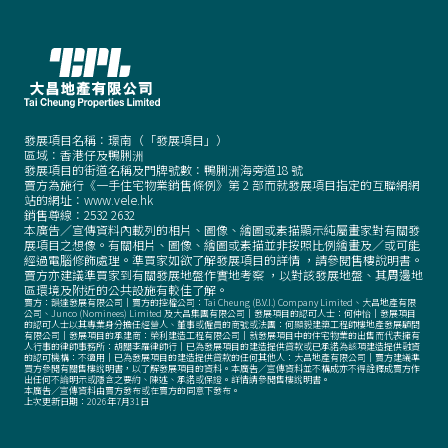
發展項目名稱：璟南（「發展項目」）
區域：香港仔及鴨脷洲
發展項目的街道名稱及門牌號數：鴨脷洲海旁道18 號
賣方為施行《一手住宅物業銷售條例》第 2 部而就發展項目指定的互聯網網
站的網址：www.vele.hk
銷售尊線：
2532 2632
本廣告／宣傳資料內載列的相片、圖像、繪圖或素描顯示純屬畫家對有關發
展項目之想像。有關相片、圖像、繪圖或素描並非按照比例繪畫及／或可能
經過電腦修飾處理。準買家如欲了解發展項目的詳情
，
請參閱售樓說明書。
賣方亦建議準買家到有關發展地盤作實地考察
，
以對該發展地盤、其周邊地
區環境及附近的公共設施有較佳了解。
賣方：韻達發展有限公司｜賣方的控權公司：Tai Cheung (B.V.I.) Company Limited、大昌地產有限
公司、Junco (Nominees) Limited 及大昌集團有限公司｜發展項目的認可人士：何仲怡｜發展項目
的認可人士以其專業身分擔任經營人、董事或僱員的商號或法團：何顯毅建築工程師樓地產發展顧問
有限公司｜發展項目的承建商：榮利建造工程有限公司｜就發展項目中的住宅物業的出售而代表擁有
人行事的律師事務所：胡關李羅律師行｜已為發展項目的建造提供貸款或已承諾為該項建造提供融資
的認可機構：不適用｜已為發展項目的建造提供貸款的任何其他人：大昌地產有限公司｜賣方建議準
買方參閱有關售樓說明書
，
以了解發展項目的資料。本廣告／宣傳資料並不構成亦不得詮釋成賣方作
出任何不論明示或隱含之要約、陳述、承諾或保證。詳情請參閱售樓說明書。
本廣告／宣傳資料由賣方發布或在賣方的同意下發布。
上次更新日期：2026年7月31日