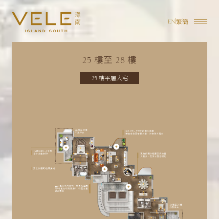
繁
簡
EN
樓至
樓
25
28
樓平層大宅
25