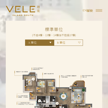
繁
簡
EN
標準單位
(不設4樓、13樓、14樓及不包括17樓)
單位
單位
A
B