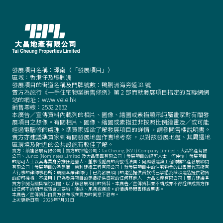
發展項目名稱：璟南（「發展項目」）
區域：香港仔及鴨脷洲
發展項目的街道名稱及門牌號數：鴨脷洲海旁道18 號
賣方為施行《一手住宅物業銷售條例》第 2 部而就發展項目指定的互聯網網
站的網址：www.vele.hk
銷售尊線：
2532 2632
本廣告／宣傳資料內載列的相片、圖像、繪圖或素描顯示純屬畫家對有關發
展項目之想像。有關相片、圖像、繪圖或素描並非按照比例繪畫及／或可能
經過電腦修飾處理。準買家如欲了解發展項目的詳情
，
請參閱售樓說明書。
賣方亦建議準買家到有關發展地盤作實地考察
，
以對該發展地盤、其周邊地
區環境及附近的公共設施有較佳了解。
賣方：韻達發展有限公司｜賣方的控權公司：Tai Cheung (B.V.I.) Company Limited、大昌地產有限
公司、Junco (Nominees) Limited 及大昌集團有限公司｜發展項目的認可人士：何仲怡｜發展項目
的認可人士以其專業身分擔任經營人、董事或僱員的商號或法團：何顯毅建築工程師樓地產發展顧問
有限公司｜發展項目的承建商：榮利建造工程有限公司｜就發展項目中的住宅物業的出售而代表擁有
人行事的律師事務所：胡關李羅律師行｜已為發展項目的建造提供貸款或已承諾為該項建造提供融資
的認可機構：不適用｜已為發展項目的建造提供貸款的任何其他人：大昌地產有限公司｜賣方建議準
買方參閱有關售樓說明書
，
以了解發展項目的資料。本廣告／宣傳資料並不構成亦不得詮釋成賣方作
出任何不論明示或隱含之要約、陳述、承諾或保證。詳情請參閱售樓說明書。
本廣告／宣傳資料由賣方發布或在賣方的同意下發布。
上次更新日期：2026年7月31日